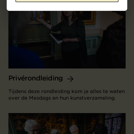
Privérondleiding
Tijdens deze rondleiding kom je alles te weten
over de Mesdags en hun kunstverzameling.