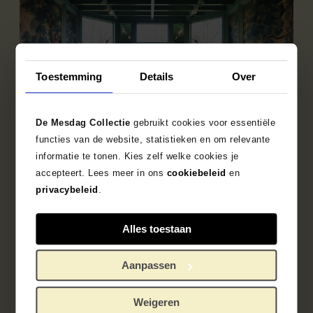
Toestemming
Details
Over
De Mesdag Collectie
gebruikt cookies voor essentiële
functies van de website, statistieken en om relevante
informatie te tonen. Kies zelf welke cookies je
accepteert. Lees meer in ons
cookiebeleid
en
Vogelspotcast
privacybeleid
.
Vogelfanaten Arjan Dwarshuis en Gisbert van
Baalen nemen je in deze podcast mee langs
Alles toestaan
kunstwerken waarin vogels of de natuur een
rol spelen en geven hun kijk op wat ze zien.
Aanpassen
Weigeren