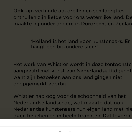
Ook zijn verfijnde aquarellen en schilderijtjes
onthullen zijn liefde voor ons waterrijke land. D
maakte hij onder andere in Dordrecht en Zeelan
‘Holland is het land voor kunstenaars. Er
hangt een bijzondere sfeer.’
Het werk van Whistler wordt in deze tentoonste
aangevuld met kunst van Nederlandse tijdgenot
want zijn bezoeken aan ons land gingen niet
onopgemerkt voorbij.
Whistler had oog voor de schoonheid van het
Nederlandse landschap, wat maakte dat ook
Nederlandse kunstenaars hun eigen land met n
ogen bekeken en in beeld brachten. Dat leverde
sfeervolle watergezichten op van kunstenaars a
Willem Witsen en George Hendrik Breitner.