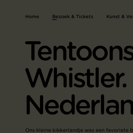
Home
Bezoek & Tickets
Kunst & Ve
Tentoons
Whistler.
Nederla
Ons kleine kikkerlandje was een favoriete