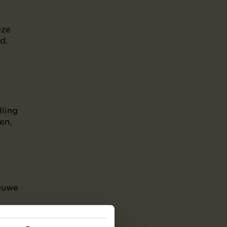
eze
d.
lling
en,
ieuwe
ls