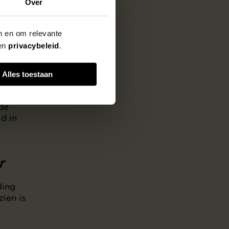
Over
en en om relevante
en
privacybeleid
.
rik
 zelfs
Alles toestaan
seum
and
 de
d in
r
ling
zien is