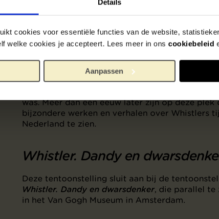
Details
Contact met Mesdag
ikt cookies voor essentiële functies van de website, statistiek
zelf welke cookies je accepteert. Lees meer in ons
cookiebeleid
Ook had Whistler regelmatig contact met Hend
Willem Mesdag. Waarschijnlijk heeft hij Whistler
aangemoedigd om de Scheveningse kust en de
Aanpassen
Noordzee vast te leggen. Whistler bezocht Mu
Mesdag op de allerlaatste dag dat hij in Nederl
was. Meer dan een eeuw later zijn op deze plek
bijzondere werken en verhalen over Whistlers tij
Nederland te zien.
Whistler. Dandy en dwarsdenke
Deze tentoonstelling sluit aan bij de tentoonstel
Whistler. Dandy en dwarsdenker
, die parallel te 
in het Van Gogh Museum in Amsterdam.