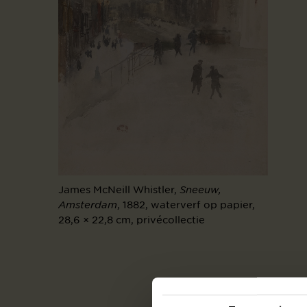
James McNeill Whistler,
Sneeuw,
, 1882, waterverf op papier,
Amsterdam
28,6 × 22,8 cm, privécollectie