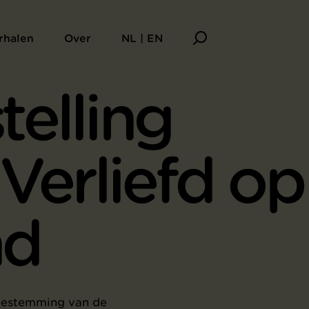
rhalen
Over
NL | EN
telling
 Verliefd op
nd
 bestemming van de