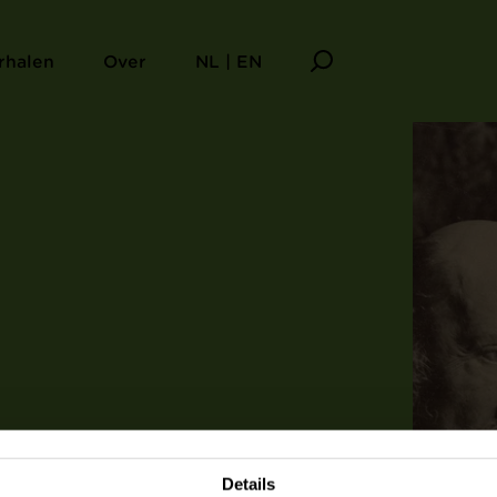
rhalen
Over
NL | EN
Details