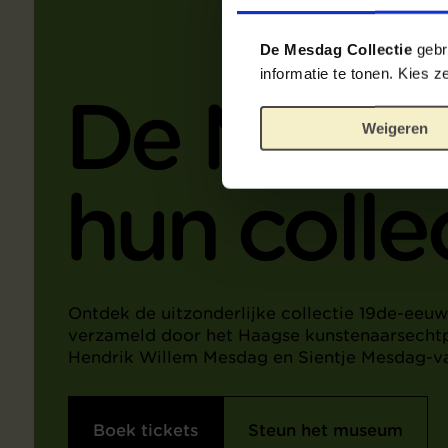
De Mesdag Collectie
gebru
informatie te tonen. Kies 
De Mesda
Weigeren
hun colle
Ontdek de uitzonderlijke collectie 19de-eeuw
verzameld door het Haagse kunstenaarsecht
Hendrik Willem Mesdag en Sientje Mesdag-v
Boek tickets
Steun het museum