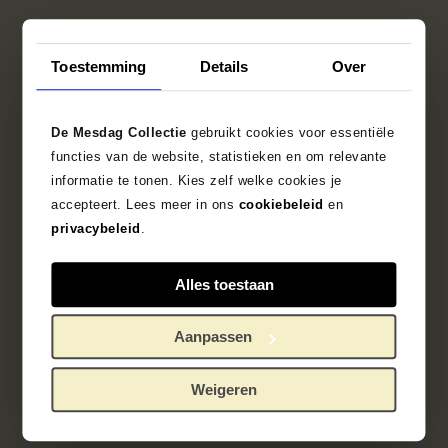
Objectgegevens
Toestemming
Details
Over
Tentoonstellingen
De Mesdag Collectie
gebruikt cookies voor essentiële
Literatuur
functies van de website, statistieken en om relevante
informatie te tonen. Kies zelf welke cookies je
accepteert. Lees meer in ons
cookiebeleid
en
Zoek in de collectie
privacybeleid
.
1885
Den Haag
kelk
Alles toestaan
Theo Colenbrander
Aanpassen
Weigeren