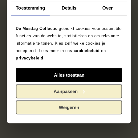
Toestemming
Details
Over
Zoek in de collectie
De Mesdag Collectie
gebruikt cookies voor essentiële
1891 - 1900
Japan
waaier
functies van de website, statistieken en om relevante
informatie te tonen. Kies zelf welke cookies je
accepteert. Lees meer in ons
cookiebeleid
en
onbekend/unknown
privacybeleid
.
Alles toestaan
Aanpassen
Weigeren