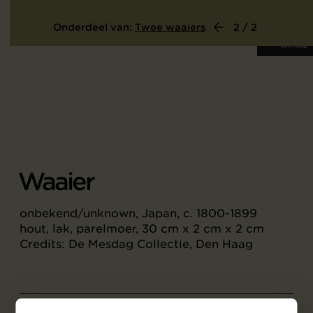
Onderdeel van:
Twee waaiers
2 / 2
Waaier
onbekend/unknown, Japan, c. 1800-1899
hout, lak, parelmoer, 30 cm x 2 cm x 2 cm
Credits: De Mesdag Collectie, Den Haag
Objectgegevens