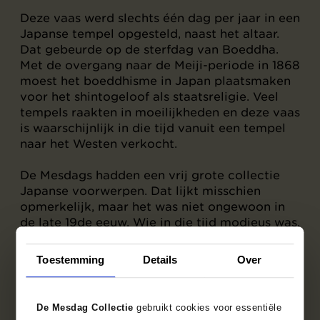
Deze vaas werd slechts één dag per jaar in een
Japanse tempel opgesteld, naast het altaar.
Dat gebeurde op de sterfdag van Boeddha.
Met de overgang naar de Meiji-periode in 1868
moest het boeddhisme in Japan plaatsmaken
voor het shintogeloof als staatsreligie. Veel
tempels raakten in moeilijkheden en deze vaas
is waarschijnlijk in die tijd vanuit een tempel
naar het Westen verkocht.
De Mesdags hadden een vrij grote collectie
Japanse voorwerpen. Dat lijkt misschien
opmerkelijk, maar het was niet ongewoon in
de late 19de eeuw. Wie in die tijd modieus was,
had Japanse kunstnijverheid in huis staan, of
Japanse houtsneden aan de muur hangen.
Toestemming
Details
Over
Objectgegevens
De Mesdag Collectie
gebruikt cookies voor essentiële