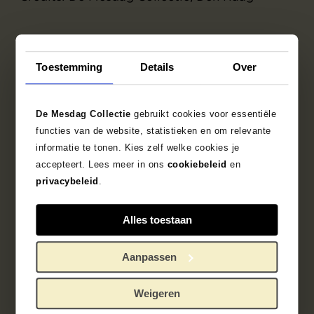
Objectgegevens
Toestemming
Details
Over
Zoek in de collectie
De Mesdag Collectie
gebruikt cookies voor essentiële
functies van de website, statistieken en om relevante
1891 - 1900
Japan
vaas
informatie te tonen. Kies zelf welke cookies je
accepteert. Lees meer in ons
cookiebeleid
en
privacybeleid
.
onbekend/unknown
Alles toestaan
Aanpassen
Weigeren