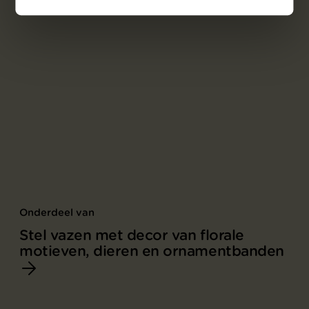
Onderdeel van
Stel vazen met decor van florale
motieven, dieren en ornamentbanden