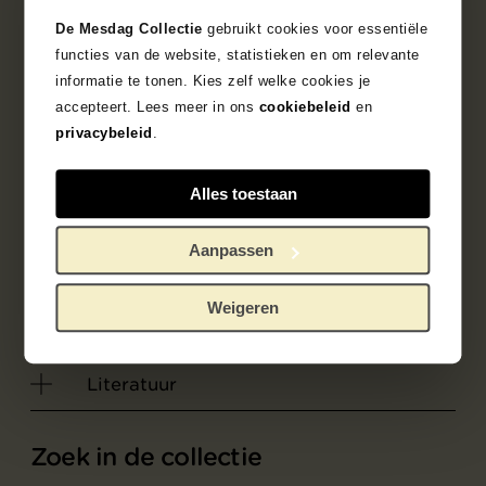
staat. Decamps heeft de dieren gedetailleerd
De Mesdag Collectie
gebruikt cookies voor essentiële
geschilderd. Kijk bijvoorbeeld naar de
functies van de website, statistieken en om relevante
borstelige vacht of de hijgende bek van de
informatie te tonen. Kies zelf welke cookies je
witte hond. Ze lijken zo dichtbij doordat de
accepteert. Lees meer in ons
cookiebeleid
en
boerderij op de achtergrond juist klein en wat
privacybeleid
.
schetsmatig is aangegeven.
Mesdag had al twee andere schilderijen van
Alles toestaan
Decamps toen hij dit dierportret in 1888
kocht. Hij hing het op de tweede verdieping
Aanpassen
van zijn pas geopende museum.
Weigeren
Objectgegevens
Literatuur
Zoek in de collectie