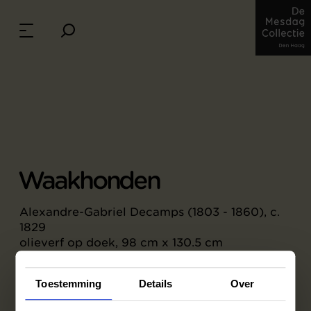
Waakhonden
Alexandre-Gabriel Decamps (1803 - 1860), c.
1829
olieverf op doek, 98 cm x 130.5 cm
Credits: De Mesdag Collectie, Den Haag
Toestemming
Details
Over
De waakhonden op dit grote schilderij zijn
bijna levensgroot. Het lijkt of je vlak voor ze