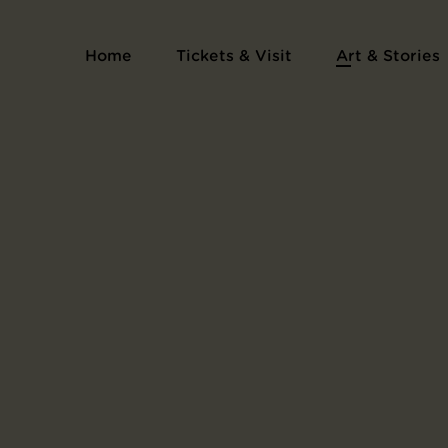
Series Six Etchings by Mlle B.E. van Houten (S
Home
Tickets & Visit
Art & Stories