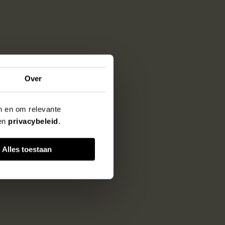
Over
en en om relevante
en
privacybeleid
.
Alles toestaan