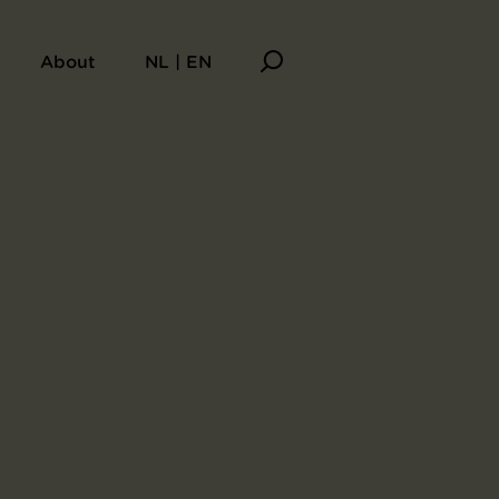
ix eaux-fortes par Mlle B.E. van Houten)
About
NL | EN