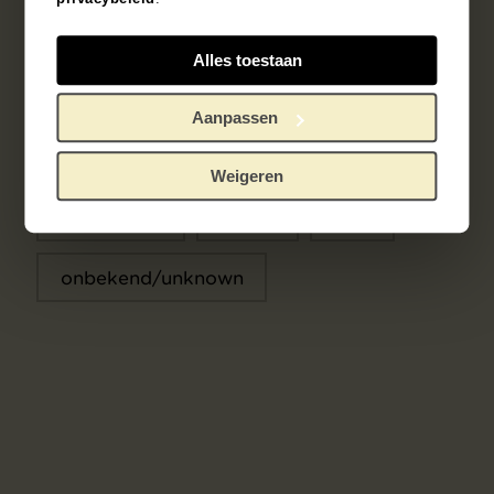
Alles toestaan
Object data
Aanpassen
Search in the collection
Weigeren
1891 - 1900
Japan
dish
onbekend/unknown