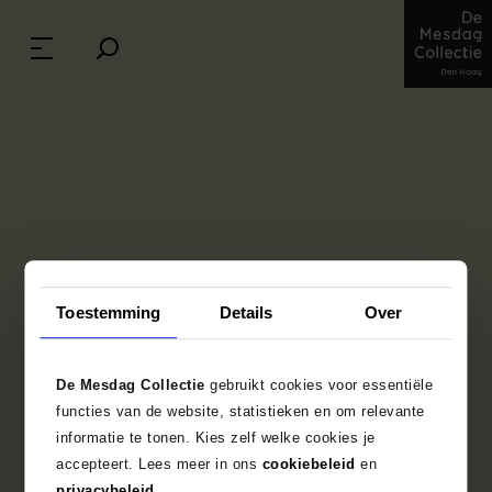
Dish decorated with a
group of figures
Toestemming
Details
Over
onbekend/unknown, Japan, second half 19th
De Mesdag Collectie
gebruikt cookies voor essentiële
century
functies van de website, statistieken en om relevante
Satsuma ware with overglaze and gold
informatie te tonen. Kies zelf welke cookies je
decorations, 4.2 cm x 10.6 cm
accepteert. Lees meer in ons
cookiebeleid
en
Credits: The Mesdag Collection, The Hague
privacybeleid
.