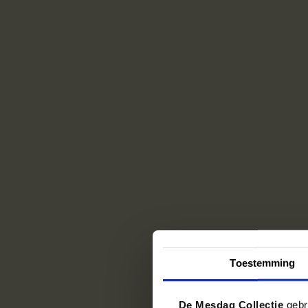
Toestemming
De Mesdag Collectie
gebru