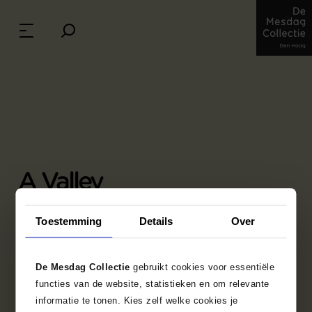
A Valley
Charles-François Daubigny (1817 - 1878),
Toestemming
Details
Over
undated
chalk on paper, 44.5 cm x 53.5 cm
Credits: The Mesdag Collection, The Hague
De Mesdag Collectie
gebruikt cookies voor essentiële
functies van de website, statistieken en om relevante
informatie te tonen. Kies zelf welke cookies je