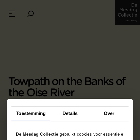
Towpath on the Banks of
the Oise River
Charles-François Daubigny (1817 - 1878), c.
1875
Toestemming
Details
Over
oil on canvas, 89 cm x 184 cm
Credits: The Mesdag Collection, The Hague
De Mesdag Collectie
gebruikt cookies voor essentiële