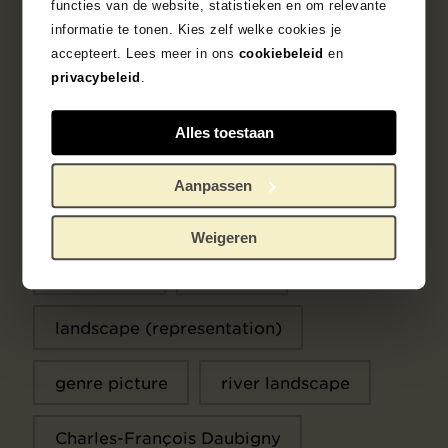
functies van de website, statistieken en om relevante
informatie te tonen. Kies zelf welke cookies je
Object data
accepteert. Lees meer in ons
cookiebeleid
en
privacybeleid
.
Exhibitions
Alles toestaan
Literature
Aanpassen
Search in the collection
Weigeren
1871 - 1880
painting
landscape (representation)
genre picture
river landscape
Charles-François Daubigny