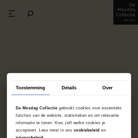
Road in Sunshine
Toestemming
Details
Over
Gustave Courbet (1819 - 1877), c. 1873-1877
oil on canvas, 26.7 cm x 37.2 cm
Credits: The Mesdag Collection, The Hague
De Mesdag Collectie
gebruikt cookies voor essentiële
functies van de website, statistieken en om relevante
informatie te tonen. Kies zelf welke cookies je
accepteert. Lees meer in ons
cookiebeleid
en
Object data
privacybeleid
.