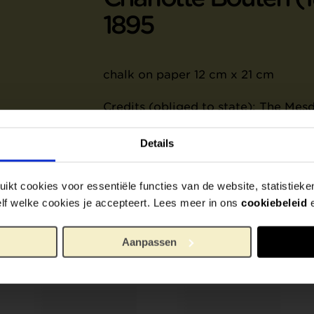
1895
chalk on paper 12 cm x 21 cm
Credits (obliged to state): The Mes
Details
ikt cookies voor essentiële functies van de website, statistiek
zelf welke cookies je accepteert. Lees meer in ons
cookiebeleid
Aanpassen