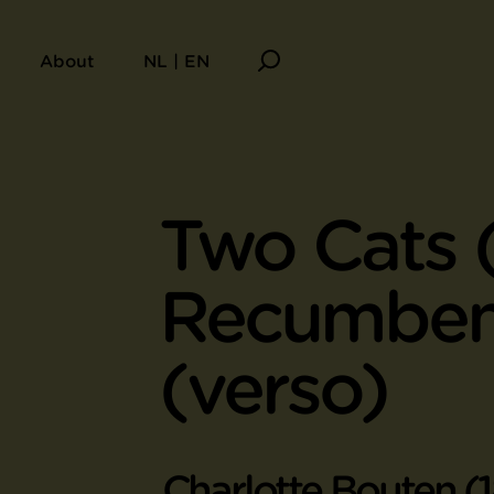
About
NL | EN
Two Cats 
Recumben
(verso)
Charlotte Bouten (18