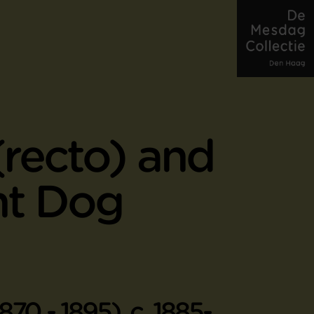
(recto) and
t Dog
70 - 1895), c. 1885-