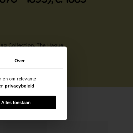
dag Collection, The Hague
Over
en en om relevante
en
privacybeleid
.
Alles toestaan