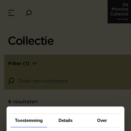
Collectie
Filter (1)
6
resultaten
Toestemming
Details
Over